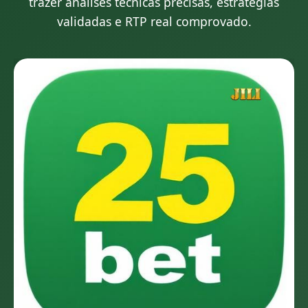
trazer análises técnicas precisas, estratégias
validadas e RTP real comprovado.