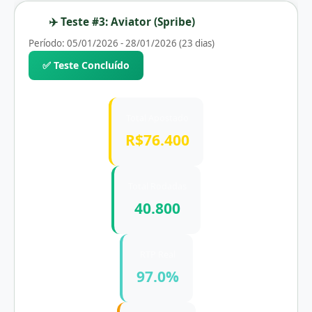
✈️ Teste #3: Aviator (Spribe)
Período: 05/01/2026 - 28/01/2026 (23 dias)
✅ Teste Concluído
Total Apostado
R$76.400
Total Rodadas
40.800
RTP Real
97.0%