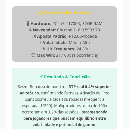
📋 Especificações do Teste
🖥️
Hardware:
PC - i7-11700K, 32GB RAM
🌐
Navegador:
Chrome 118.0.5993.70
💰
Aposta Padrão:
R$2.00/rodada
⚡
Volatilidade:
Média-Alta
🎯
Hit Frequency:
24.8%
🏆
Max Win:
21.100x (1 ocorrência)
✅ Resultado & Conclusão
Sweet Bonanza demonstrou
RTP real 0.4% superior
ao teórico
, confirmando fairness. Ativação de Free
Spins ocorreu a cada 186 rodadas (frequência
esperada: 1/200). Multiplicadores acima de 100x
ocorreram em 3.2% das sessões.
Recomendado
para jogadores que buscam equilíbrio entre
volatilidade e potencial de ganho.