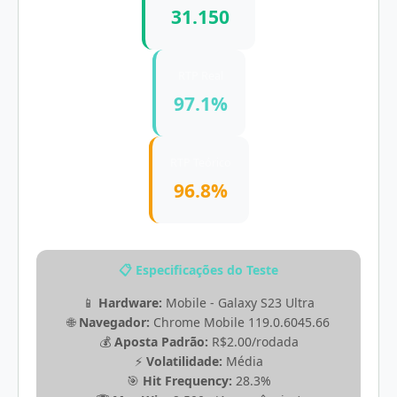
31.150
RTP Real
97.1%
RTP Teórico
96.8%
📋 Especificações do Teste
📱
Hardware:
Mobile - Galaxy S23 Ultra
🌐
Navegador:
Chrome Mobile 119.0.6045.66
💰
Aposta Padrão:
R$2.00/rodada
⚡
Volatilidade:
Média
🎯
Hit Frequency:
28.3%