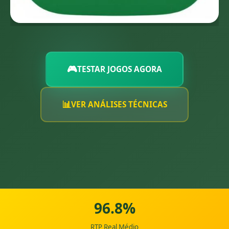
🎮
TESTAR JOGOS AGORA
📊
VER ANÁLISES TÉCNICAS
96.8%
RTP Real Médio