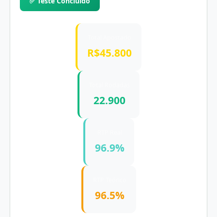
✅ Teste Concluído
Total Apostado
R$45.800
Total Rodadas
22.900
RTP Real
96.9%
RTP Teórico
96.5%