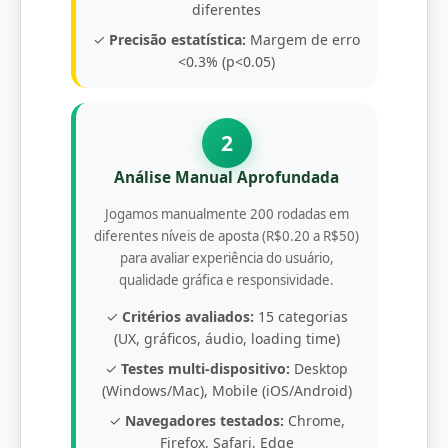
diferentes
disponíveis para auditoria. Testes são auditados por
firmas Big Four (PwC, KPMG, Deloitte) para garantir
✓
Precisão estatística:
Margem de erro
imparcialidade.
<0.3% (p<0.05)
2
Análise Manual Aprofundada
Jogamos manualmente 200 rodadas em
diferentes níveis de aposta (R$0.20 a R$50)
para avaliar experiência do usuário,
qualidade gráfica e responsividade.
✓
Critérios avaliados:
15 categorias
(UX, gráficos, áudio, loading time)
✓
Testes multi-dispositivo:
Desktop
(Windows/Mac), Mobile (iOS/Android)
✓
Navegadores testados:
Chrome,
Firefox, Safari, Edge