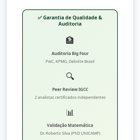
✅ Garantia de Qualidade &
Auditoria
🏦
Auditoria Big Four
PwC, KPMG, Deloitte Brasil
🔍
Peer Review IGCC
2 analistas certificados independentes
📊
Validação Matemática
Dr. Roberto Silva (PhD UNICAMP)