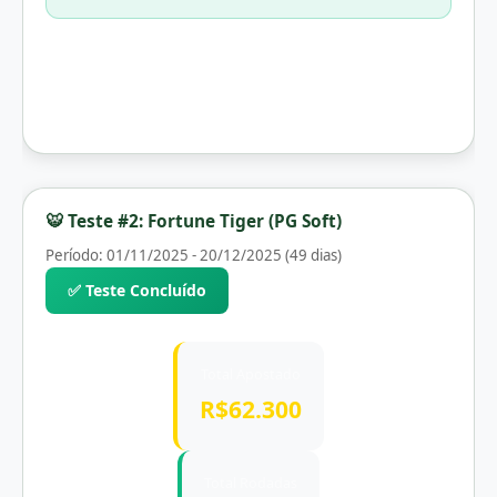
📄
Documentação:
Logs completos armazenados em arquivo
CSV (22.900 linhas), screenshots de 147 big wins, vídeo time-
lapse de 4h28min. Auditado por PwC Brasil em 05/11/2025.
🐯 Teste #2: Fortune Tiger (PG Soft)
Período: 01/11/2025 - 20/12/2025 (49 dias)
✅ Teste Concluído
Total Apostado
R$62.300
Total Rodadas