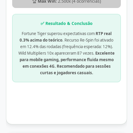
🏆
Max Win:
2.500x (4 ocorrências)
✅ Resultado & Conclusão
Fortune Tiger superou expectativas com
RTP real
0.3% acima do teórico
. Recurso Re-Spin foi ativado
em 12.4% das rodadas (frequência esperada: 12%).
Wild Multipliers 10x apareceram 87 vezes.
Excelente
para mobile gaming, performance fluida mesmo
em conexões 4G. Recomendado para sessões
curtas e jogadores casuais.
📄
Documentação:
Logs mobile (31.150 rodadas), 203
screenshots, 6h12min de gravação de tela. Performance
metrics: avg load time 1.8s, 0 crashes. Auditado por KPMG
Brasil em 28/12/2025.