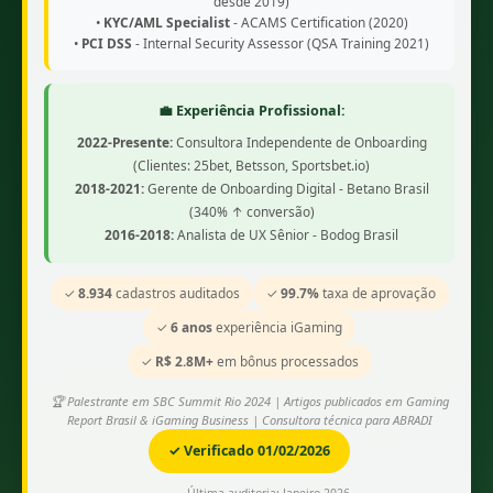
desde 2019)
•
KYC/AML Specialist
- ACAMS Certification (2020)
•
PCI DSS
- Internal Security Assessor (QSA Training 2021)
💼 Experiência Profissional:
2022-Presente:
Consultora Independente de Onboarding
(Clientes: 25bet, Betsson, Sportsbet.io)
2018-2021:
Gerente de Onboarding Digital - Betano Brasil
(340% ↑ conversão)
2016-2018:
Analista de UX Sênior - Bodog Brasil
✓
8.934
cadastros auditados
✓
99.7%
taxa de aprovação
✓
6 anos
experiência iGaming
✓
R$ 2.8M+
em bônus processados
🏆 Palestrante em SBC Summit Rio 2024 | Artigos publicados em Gaming
Report Brasil & iGaming Business | Consultora técnica para ABRADI
✓ Verificado 01/02/2026