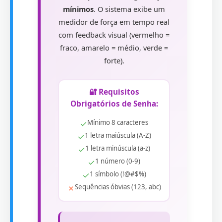
mínimos
. O sistema exibe um
medidor de força em tempo real
com feedback visual (vermelho =
fraco, amarelo = médio, verde =
forte).
🔐 Requisitos
Obrigatórios de Senha:
✓
Mínimo 8 caracteres
✓
1 letra maiúscula (A-Z)
✓
1 letra minúscula (a-z)
✓
1 número (0-9)
✓
1 símbolo (!@#$%)
✗
Sequências óbvias (123, abc)