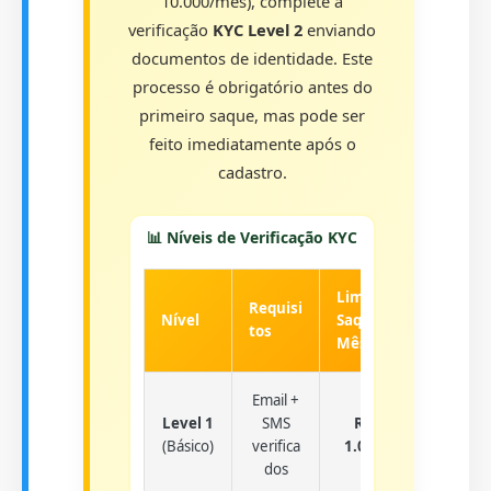
10.000/mês), complete a
verificação
KYC Level 2
enviando
documentos de identidade. Este
processo é obrigatório antes do
primeiro saque, mas pode ser
feito imediatamente após o
cadastro.
📊 Níveis de Verificação KYC
Limite
Tempo
Requisi
Nível
Saque/
Aprova
tos
Mês
ção
Email +
Level 1
SMS
R$
Instant
(Básico)
verifica
1.000
âneo
dos