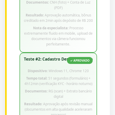
Documentos:
CNH (foto) + Conta de Luz
(PDF)
Resultado:
Aprovação automática, bônus
creditado em 2min após depósito de R$ 200
Nota da especialista:
Processo
extremamente fluido em mobile, upload de
documentos via câmera funcionou
perfeitamente.
Teste #2: Cadastro Desktop Rápido
✓ APROVADO
Dispositivo:
Windows 11, Chrome 120
Tempo total:
51 segundos (formulário) +
4h12min (verificação KYC - horário noturno)
Documentos:
RG (scan) + Extrato bancário
digital
Resultado:
Aprovação após revisão manual
(documentos em alta qualidade aceleraram
processo)