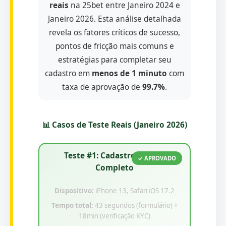
reais
na 25bet entre Janeiro 2024 e
Janeiro 2026. Esta análise detalhada
revela os fatores críticos de sucesso,
pontos de fricção mais comuns e
estratégias para completar seu
cadastro em
menos de 1 minuto
com
taxa de aprovação de
99.7%
.
📊 Casos de Teste Reais (Janeiro 2026)
Teste #1: Cadastro Mobile
✓ APROVADO
Completo
Dispositivo:
iPhone 13, Safari iOS 17.2
Tempo total:
43 segundos (formulário) +
18min (verificação KYC)