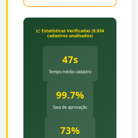
📈 Estatísticas Verificadas (8.934
cadastros analisados)
47s
Tempo médio cadastro
99.7%
Taxa de aprovação
73%