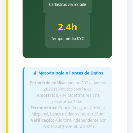
Cadastros via mobile
2.4h
Tempo médio KYC
🔬 Metodologia e Fontes de Dados
Período de análise:
Janeiro 2024 - Janeiro
2026 (13 meses contínuos)
Amostra:
8.934 cadastros reais na
plataforma 25bet
Ferramentas:
Google Analytics 4, Hotjar,
Mixpanel, banco de dados interno 25bet
Verificação:
Auditoria independente por
PwC Brasil (Dezembro 2024)